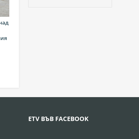
над
ния
ETV ВЪВ FACEBOOK