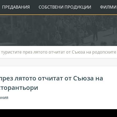
ПРЕДАВАНИЯ
СОБСТВЕНИ ПРОДУКЦИИ
ФИЛМИ 
а туристите през лятото отчитат от Съюза на родопскит
през лятото отчитат от Съюза на
сторантьори
ания