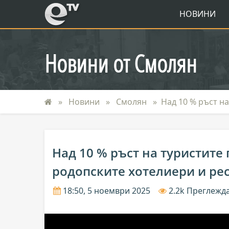
eTV
НОВИНИ
Новини от Смолян
Новини
Смолян
Над 10 % ръст н
Над 10 % ръст на туристите 
родопските хотелиери и ре
18:50, 5 ноември 2025
2.2k Преглежд