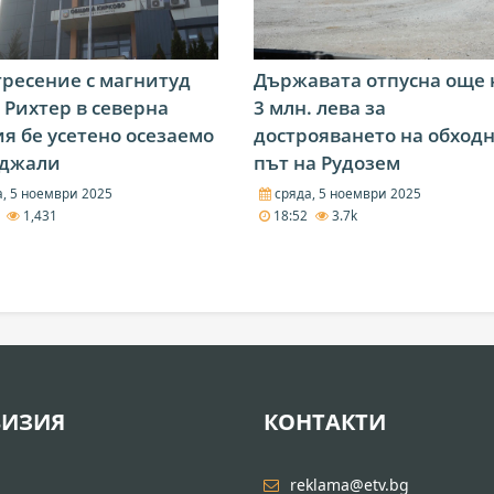
ресение с магнитуд
Държавата отпусна още 
о Рихтер в северна
3 млн. лева за
я бе усетено осезаемо
дострояването на обход
рджали
път на Рудозем
, 5 ноември 2025
сряда, 5 ноември 2025
4
1,431
18:52
3.7k
ВИЗИЯ
КОНТАКТИ
И
reklama@etv.bg