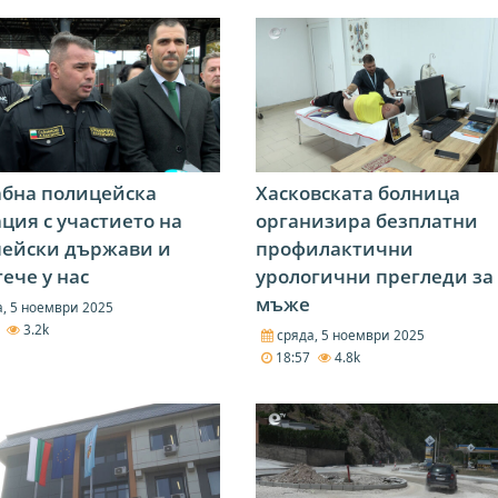
бна полицейска
Хасковската болница
ция с участието на
организира безплатни
пейски държави и
профилактични
ече у нас
урологични прегледи за
мъже
, 5 ноември 2025
8
3.2k
сряда, 5 ноември 2025
18:57
4.8k