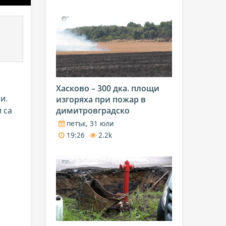
Хасково – 300 дка. площи
и.
изгоряха при пожар в
 са
димитровградско
петък, 31 юли
19:26
2.2k