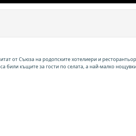
читат от Съюза на родопските хотелиери и ресторантьор
а били къщите за гости по селата, а най-малко нощувки