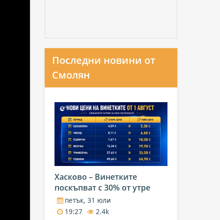
Последни новини от
Смолян
Хасково – Винетките
поскъпват с 30% от утре
петък, 31 юли
19:27
2.4k