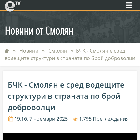
eTV
Новини от Смолян
Новини
Смолян
БЧК - Смолян е сред
водещите структури в страната по брой доброволци
БЧК - Смолян е сред водещите
структури в страната по брой
доброволци
19:16, 7 ноември 2025
1,795 Преглеждания