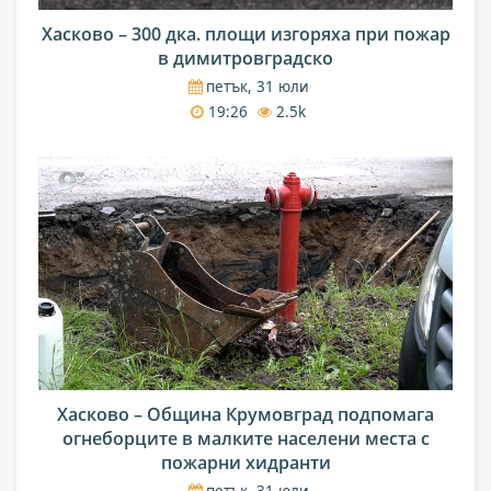
Хасково – 300 дка. площи изгоряха при пожар
в димитровградско
петък, 31 юли
19:26
2.5k
Хасково – Община Крумовград подпомага
огнеборците в малките населени места с
пожарни хидранти
петък, 31 юли