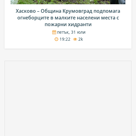
Хасково – Община Крумовград подпомага
огнеборците в малките населени места с
пожарни хидранти
петък, 31 юли
19:22
2k