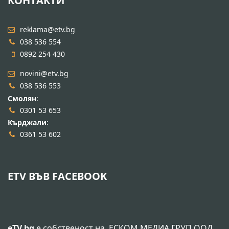
КОНТАКТИ
reklama@etv.bg
038 536 554
0892 254 430
novini@etv.bg
038 536 553
Смолян
:
0301 53 653
Кърджали
:
0361 53 602
ETV ВЪВ FACEBOOK
eTV.bg
е собственост на
ЕСКОМ МЕДИА ГРУП ООД