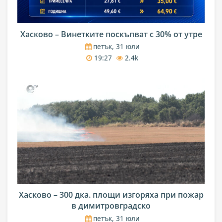
Хасково – Винетките поскъпват с 30% от утре
петък, 31 юли
19:27
2.4k
Хасково – 300 дка. площи изгоряха при пожар
в димитровградско
петък, 31 юли