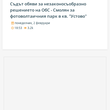
Съдът обяви за незаконосъобразно
решението на ОбС - Смолян за
фотоволтаичния парк в кв. "Устово"
понеделник, 2 февруари
18:53
3.2k