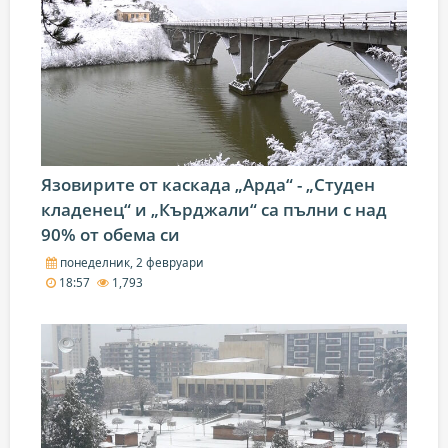
Язовирите от каскада „Арда“ - „Студен
кладенец“ и „Кърджали“ са пълни с над
90% от обема си
понеделник, 2 февруари
18:57
1,793