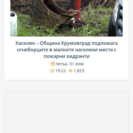
Хасково – Община Крумовград подпомага
огнеборците в малките населени места с
пожарни хидранти
петък, 31 юли
19:22
1,823