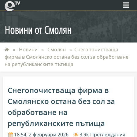
eTV
Новини от Смолян
Новини
Смолян
Снегопочистваща
фирма в Смолянско остана без сол за обработване
на републиканските пътища
Снегопочистваща фирма в
Смолянско остана без сол за
обработване на
републиканските пътища
18:54, 2 февруари 2026
3.9k Преглеждания