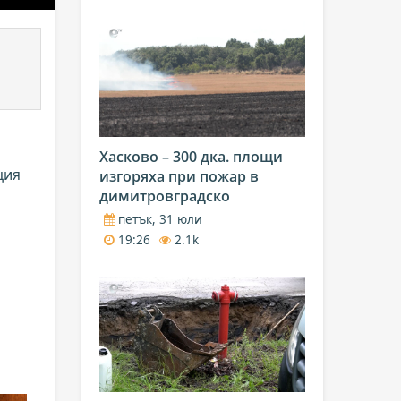
Хасково – 300 дка. площи
ция
изгоряха при пожар в
димитровградско
петък, 31 юли
19:26
2.1k