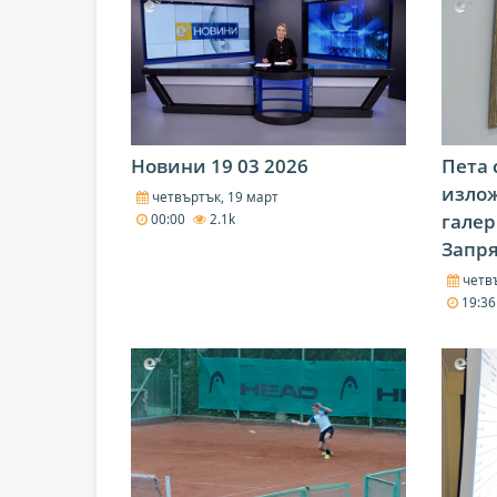
Новини 19 03 2026
Пета 
излож
четвъртък, 19 март
галер
00:00
2.1k
Запр
четвъ
19:3