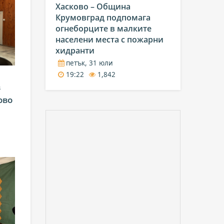
Хасково – Община
Крумовград подпомага
огнеборците в малките
населени места с пожарни
хидранти
петък, 31 юли
19:22
1,842
в
ово