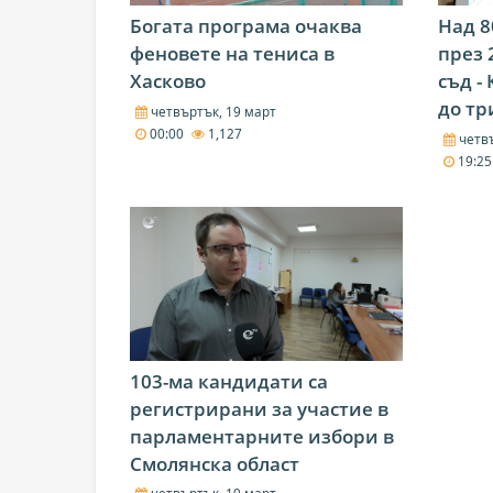
Богата програма очаква
Над 
феновете на тениса в
през 
Хасково
съд -
до тр
четвъртък, 19 март
00:00
1,127
четвъ
19:2
103-ма кандидати са
регистрирани за участие в
парламентарните избори в
Смолянска област