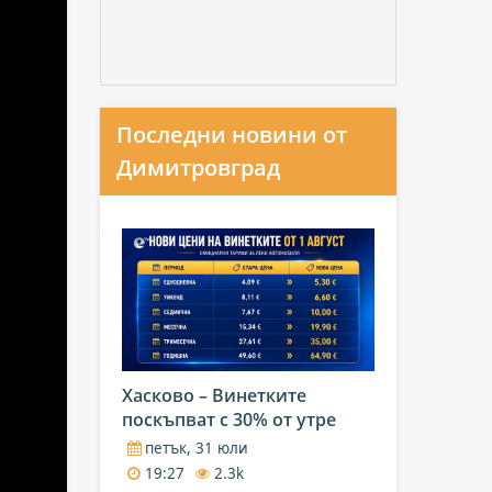
Последни новини от
Димитровград
Хасково – Винетките
поскъпват с 30% от утре
петък, 31 юли
19:27
2.3k