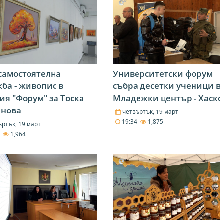
самостоятелна
Университетски форум
ба - живопис в
събра десетки ученици 
ия "Форум" за Тоска
Младежки център - Хаск
янова
четвъртък, 19 март
19:34
1,875
ртък, 19 март
6
1,964