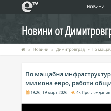
eTV
НОВИНИ
Новини от Димитровг
Новини
Димитровград
По мащаб
По мащабна инфраструктурн
милиона евро, работи общ
19:26, 19 март 2026
4k Преглеждания