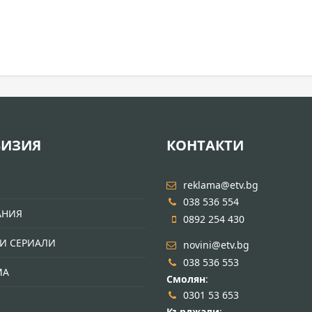
ВИЗИЯ
КОНТАКТИ
И
reklama@etv.bg
038 536 554
АНИЯ
0892 254 430
И СЕРИАЛИ
novini@etv.bg
038 536 553
МА
Смолян
:
0301 53 653
Кърджали
: