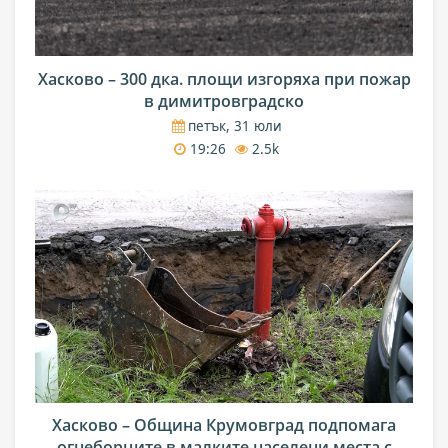
Хасково – 300 дка. площи изгоряха при пожар
в димитровградско
петък, 31 юли
19:26
2.5k
Хасково – Община Крумовград подпомага
огнеборците в малките населени места с