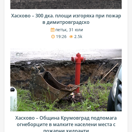
Хасково – 300 дка. площи изгоряха при пожар
в димитровградско
петък, 31 юли
19:26
2.5k
Хасково – Община Крумовград подпомага
огнеборците в малките населени места с
пожарни хидранти