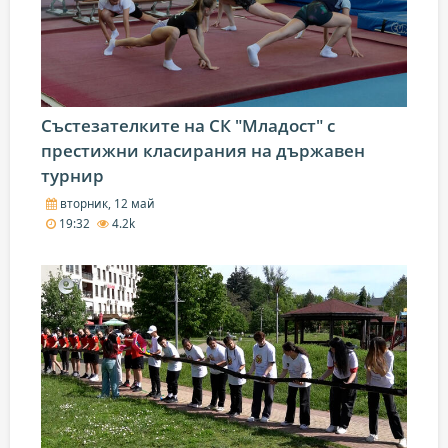
Състезателките на СК "Младост" с
престижни класирания на държавен
турнир
вторник, 12 май
19:32
4.2k