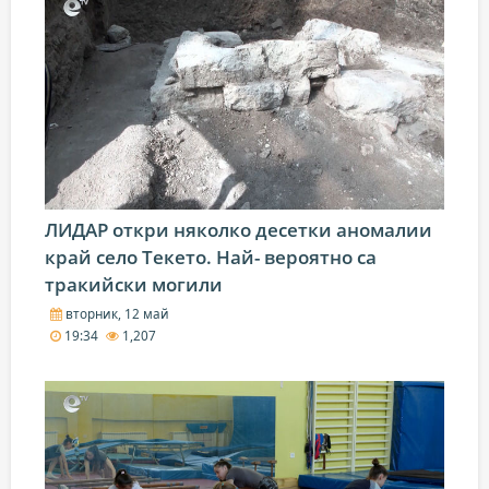
ЛИДАР откри няколко десетки аномалии
край село Текето. Най- вероятно са
тракийски могили
вторник, 12 май
19:34
1,207