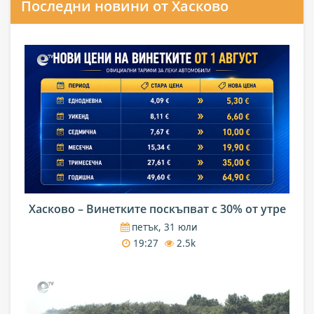
Последни новини от Хасково
Хасково – Винетките поскъпват с 30% от утре
петък, 31 юли
19:27
2.5k