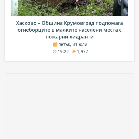
Хасково – Община Крумовград подпомага
огнеборците в малките населени места с
пожарни хидранти
петък, 31 юли
19:22
1,977