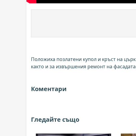
Положиха позлатени купол и кръст на църкв
както и за извършения ремонт на фасадата 
Коментари
Гледайте също