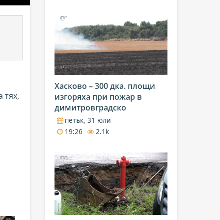
Хасково – 300 дка. площи
 тях,
изгоряха при пожар в
димитровградско
петък, 31 юли
19:26
2.1k