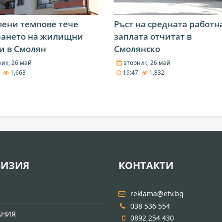
лени темпове тече
Ръст на средната работн
рането на жилищни
заплата отчитат в
и в Смолян
Смолянско
ик, 26 май
вторник, 26 май
9
1,663
19:47
1,832
ВИЗИЯ
КОНТАКТИ
И
reklama@etv.bg
038 536 554
АНИЯ
0892 254 430