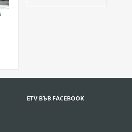
а
ETV ВЪВ FACEBOOK