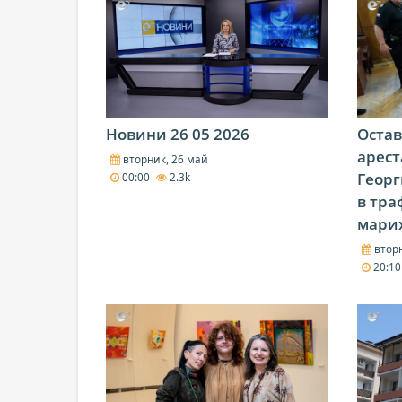
Новини 26 05 2026
Остав
арест
вторник, 26 май
Георг
00:00
2.3k
в тра
мари
вторн
20:1