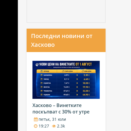
Последни новини от
Хасково
Хасково – Винетките
поскъпват с 30% от утре
петък, 31 юли
19:27
2.3k