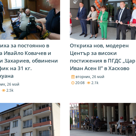
иха за постоянно в
Откриха нов, модерен
а Ивайло Ковачев и
Център за високи
и Захариев, обвинени
постижения в ПГДС „Цар
фик на 31 кг.
Иван Асен II” в Хасково
хуана
вторник, 26 май
20:08
2.1k
ик, 26 май
0
2.5k