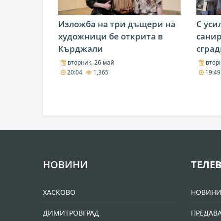
Изложба на три дъщери на
С уси
художници бе открита в
сани
Кърджали
сград
вторник, 26 май
вторн
20:04
1,365
19:4
НОВИНИ
ТЕЛЕ
ХАСКОВО
НОВИН
ДИМИТРОВГРАД
ПРЕДАВ