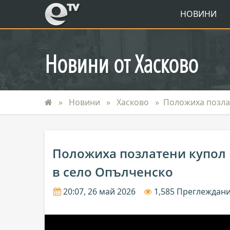
eTV
НОВИНИ
Новини от Хасково
Новини
Хасково
Положиха позлат
Положиха позлатени купол 
в село Опълченско
20:07, 26 май 2026
1,585 Преглеждан