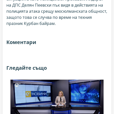
на ДПС Делян Пеевски пък видя в действията на
полицията атака срещу мюсюлманската общност,
защото това се случва по време на техния
празник Курбан байрам.
Коментари
Гледайте също