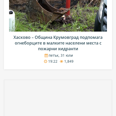
Хасково – Община Крумовград подпомага
огнеборците в малките населени места с
пожарни хидранти
петък, 31 юли
19:22
1,849