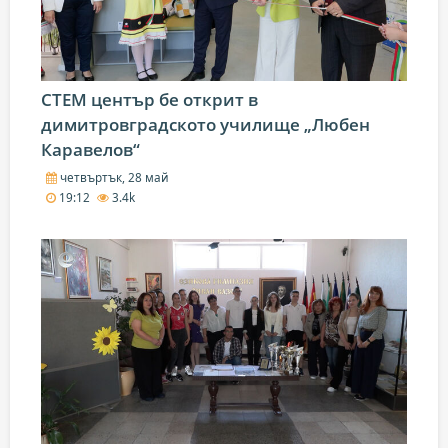
СТЕМ център бе открит в
димитровградското училище „Любен
Каравелов“
четвъртък, 28 май
19:12
3.4k