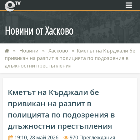
eTV
Новини от Хасково
Новини
Хасково
Кметът на Кърджали бе
привикан на разпит в полицията по подозрения в
длъжностни престъпления
Кметът на Кърджали бе
привикан на разпит в
полицията по подозрения в
длъжностни престъпления
19:10, 28 май 2026
970 Преглеждания