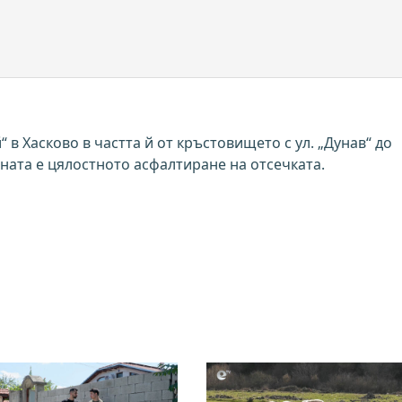
 в Хасково в частта й от кръстовището с ул. „Дунав“ до
ната е цялостното асфалтиране на отсечката.