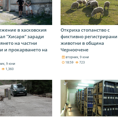
жение в хасковския
Откриха стопанство с
ал "Хисаря" заради
фиктивно регистрирани
янето на частни
животни в община
и и прокарването на
Черноочене
вторник, 9 юни
18:59
723
ик, 9 юни
2
1,360