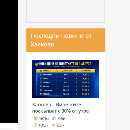
Последни новини от
Хасково
Хасково – Винетките
поскъпват с 30% от утре
петък, 31 юли
19:27
2.3k