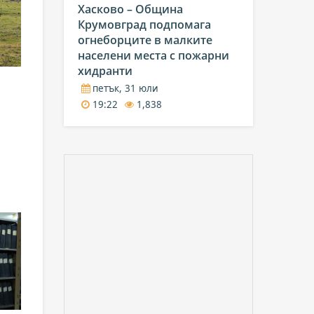
Хасково – Община
Крумовград подпомага
огнеборците в малките
населени места с пожарни
хидранти
петък, 31 юли
19:22
1,838