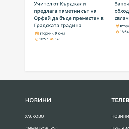
Учител от Кърджали
Започ
предлага паметникът на
обход
Орфей да бъде преместен в
свла
Градската градина
вторн
18:5
вторник, 9 юни
18:57
578
НОВИНИ
ТЕЛЕ
ХАСКОВО
НОВИН
ДИМИТРОВГРАД
ПРЕДАВ