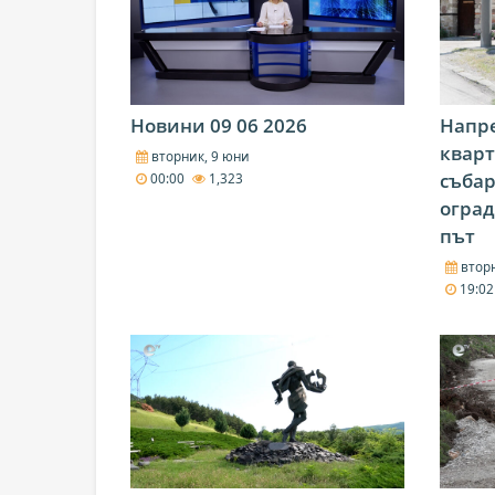
Новини 09 06 2026
Напре
кварт
вторник, 9 юни
събар
00:00
1,323
оград
път
вторн
19:0