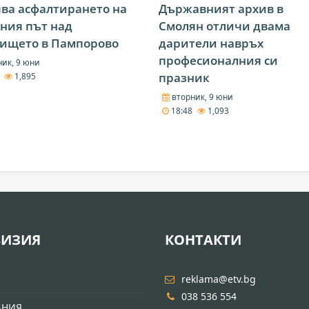
ва асфалтирането на
Държавният архив в
ния път над
Смолян отличи двама
чището в Пампорово
дарители навръх
професионалния си
ик, 9 юни
празник
4
1,895
вторник, 9 юни
18:48
1,093
ВИЗИЯ
КОНТАКТИ
И
reklama@etv.bg
038 536 554
АНИЯ