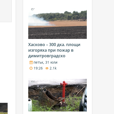
Хасково – 300 дка. площи
изгоряха при пожар в
димитровградско
петък, 31 юли
19:26
2.1k