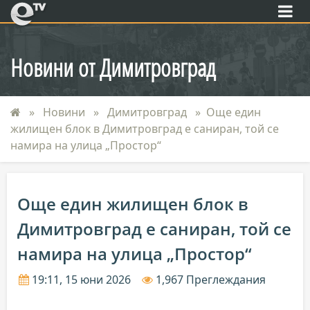
eTV
Новини от Димитровград
Новини
Димитровград
Още един
жилищен блок в Димитровград е саниран, той се
намира на улица „Простор“
Още един жилищен блок в
Димитровград е саниран, той се
намира на улица „Простор“
19:11, 15 юни 2026
1,967 Преглеждания