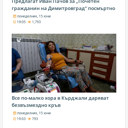
Предлагат Иван Пачов за „Почетен
гражданин на Димитровград“ посмъртно
понеделник, 15 юни
19:05
1,793
Все по-малко хора в Кърджали даряват
безвъзмездно кръв
понеделник, 15 юни
19:03
793