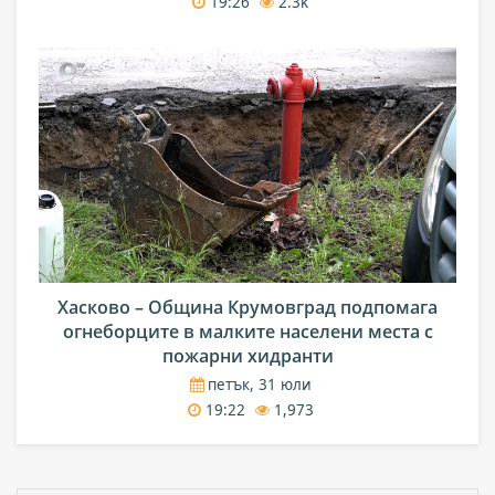
19:26
2.3k
Хасково – Община Крумовград подпомага
огнеборците в малките населени места с
пожарни хидранти
петък, 31 юли
19:22
1,973