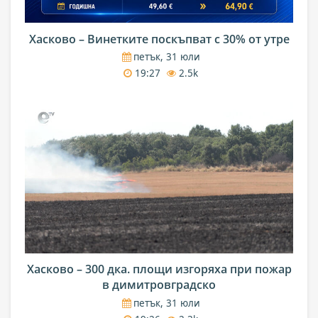
Хасково – Винетките поскъпват с 30% от утре
петък, 31 юли
19:27
2.5k
Хасково – 300 дка. площи изгоряха при пожар
в димитровградско
петък, 31 юли