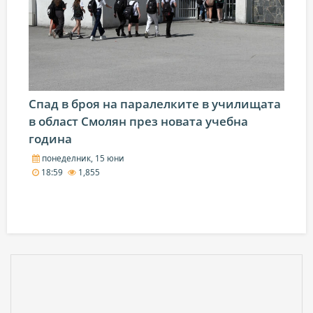
Спад в броя на паралелките в училищата
в област Смолян през новата учебна
година
понеделник, 15 юни
18:59
1,855