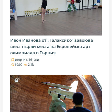
Ивон Иванова от „Галаксико“ завоюва
шест първи места на Европейска арт
олимпиада в Гърция
вторник, 16 юни
19:09
2.4k