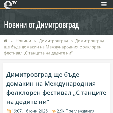
eTV
Новини от Димитровград
Новини
Димитровград
Димитровград
ще бъде домакин на Международния фолклорен
фестивал „С танците на дедите ни“
Димитровград ще бъде
домакин на Международния
фолклорен фестивал „С танците
на дедите ни“
19:07, 16 юни 2026
2.9k Преглеждания