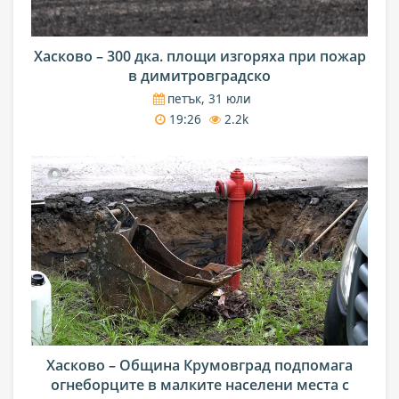
Хасково – 300 дка. площи изгоряха при пожар
в димитровградско
петък, 31 юли
19:26
2.2k
Хасково – Община Крумовград подпомага
огнеборците в малките населени места с