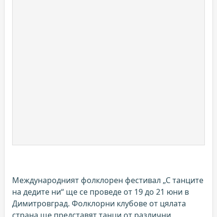
Международният фолклорен фестивал „С танците
на дедите ни“ ще се проведе от 19 до 21 юни в
Димитровград. Фолклорни клубове от цялата
страна ще представят танци от различни