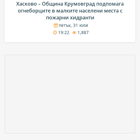
Хасково – Община Крумовград подпомага
огнеборците в малките населени места с
пожарни хидранти
петък, 31 юли
19:22
1,887