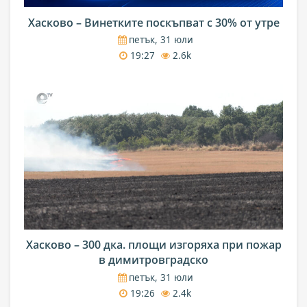
Хасково – Винетките поскъпват с 30% от утре
петък, 31 юли
19:27
2.6k
Хасково – 300 дка. площи изгоряха при пожар
в димитровградско
петък, 31 юли
19:26
2.4k