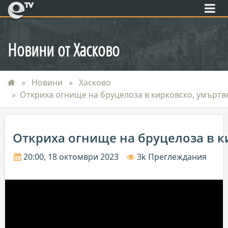
eTV
Новини от Хасково
Новини
Хасково
Откриха огнище на бруцелоза в кирковско, умъртве
Откриха огнище на бруцелоза в к
20:00, 18 октомври 2023
3k Преглеждания