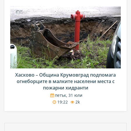
Хасково – Община Крумовград подпомага
огнеборците в малките населени места с
пожарни хидранти
петък, 31 юли
19:22
2k