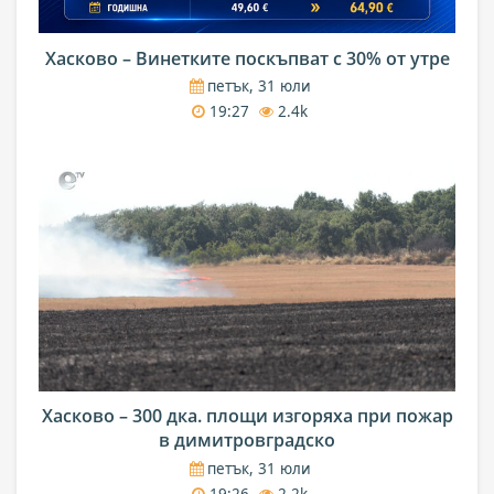
Хасково – Винетките поскъпват с 30% от утре
петък, 31 юли
19:27
2.4k
Хасково – 300 дка. площи изгоряха при пожар
в димитровградско
петък, 31 юли
19:26
2.2k