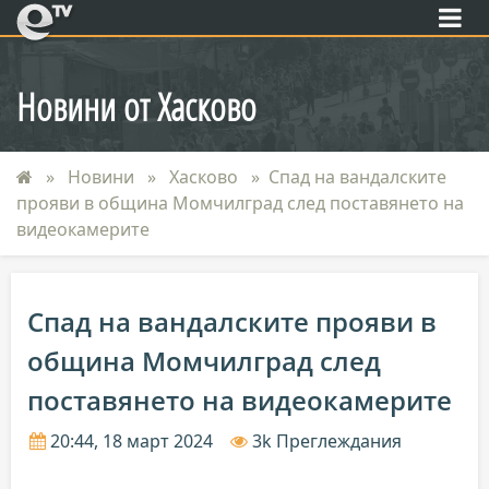
eTV
Новини от Хасково
Новини
Хасково
Спад на вандалските
прояви в община Момчилград след поставянето на
видеокамерите
Спад на вандалските прояви в
община Момчилград след
поставянето на видеокамерите
20:44, 18 март 2024
3k Преглеждания