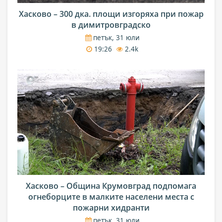
Хасково – 300 дка. площи изгоряха при пожар
в димитровградско
петък, 31 юли
19:26
2.4k
Хасково – Община Крумовград подпомага
огнеборците в малките населени места с
пожарни хидранти
петък, 31 юли