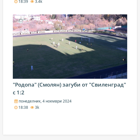
18:39
3.4k
"Родопа" (Смолян) загуби от "Свиленград"
с 1:2
понеделник, 4 ноември 2024
18:38
3k