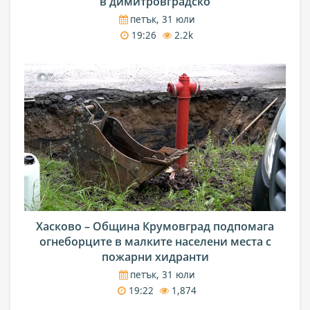
в димитровградско
петък, 31 юли
19:26
2.2k
Хасково – Община Крумовград подпомага
огнеборците в малките населени места с
пожарни хидранти
петък, 31 юли
19:22
1,874