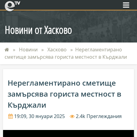
eTV
Новини от Хасково
Новини
Хасково
Нерегламентирано
сметище замърсява гориста местност в Кърджали
Нерегламентирано сметище
замърсява гориста местност в
Кърджали
19:09, 30 януари 2025
2.4k Преглеждания