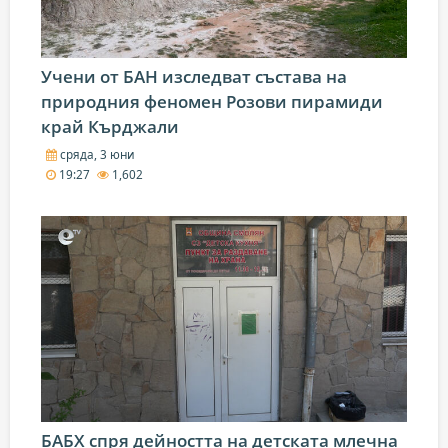
Учени от БАН изследват състава на
природния феномен Розови пирамиди
край Кърджали
сряда, 3 юни
19:27
1,602
БАБХ спря дейността на детската млечна