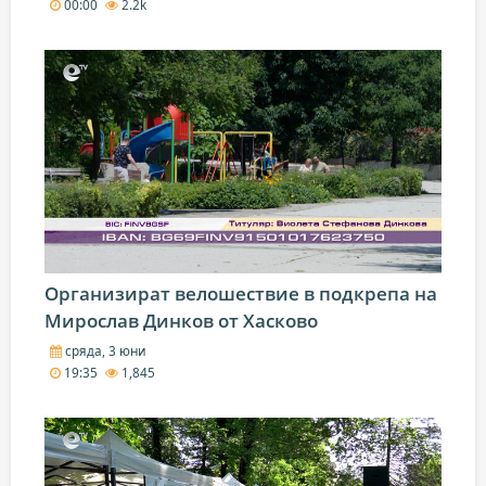
00:00
2.2k
Организират велошествие в подкрепа на
Мирослав Динков от Хасково
сряда, 3 юни
19:35
1,845