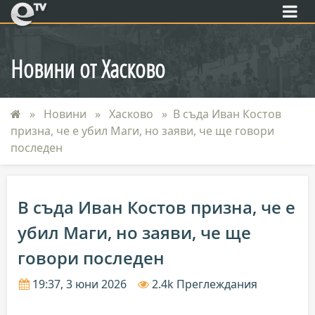
eTV
Новини от Хасково
Новини
Хасково
В съда Иван Костов
призна, че е убил Маги, но заяви, че ще говори
последен
В съда Иван Костов призна, че е
убил Маги, но заяви, че ще
говори последен
19:37, 3 юни 2026
2.4k Преглеждания