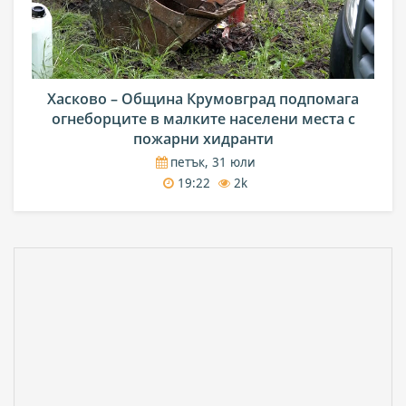
Хасково – Община Крумовград подпомага
огнеборците в малките населени места с
пожарни хидранти
петък, 31 юли
19:22
2k