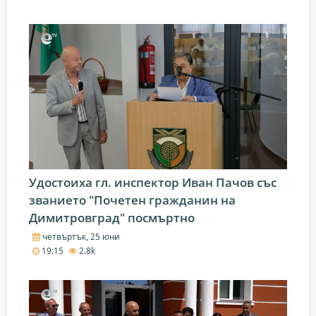
Удостоиха гл. инспектор Иван Пачов със
званието "Почетен гражданин на
Димитровград" посмъртно
четвъртък, 25 юни
19:15
2.8k