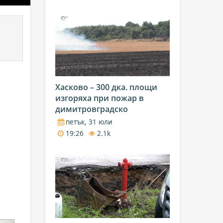
Хасково – 300 дка. площи
изгоряха при пожар в
димитровградско
петък, 31 юли
19:26
2.1k