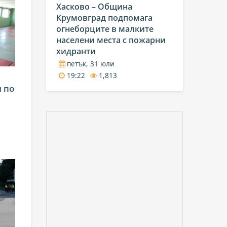
Хасково – Община
Крумовград подпомага
огнеборците в малките
населени места с пожарни
хидранти
петък, 31 юли
19:22
1,813
 по