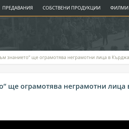
ПРЕДАВАНИЯ
СОБСТВЕНИ ПРОДУКЦИИ
ФИЛМИ 
към знанието“ ще ограмотява неграмотни лица в Кърдж
о“ ще ограмотява неграмотни лица 
я