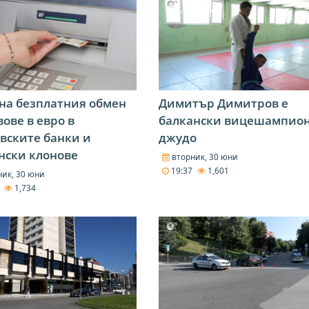
на безплатния обмен
Димитър Димитров е
вове в евро в
балкански вицешампион
вските банки и
джудо
нски клонове
вторник, 30 юни
19:37
1,601
ик, 30 юни
9
1,734