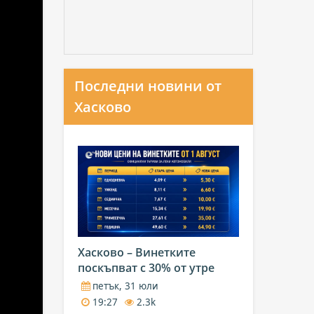
Последни новини от
Хасково
Хасково – Винетките
поскъпват с 30% от утре
петък, 31 юли
19:27
2.3k