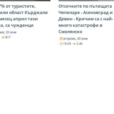
7% от туристите,
Отсечките по пътищата
или област Кърджали
Чепеларе - Асеновград и
месец април тази
Девин - Кричим са с най-
а, са чужденци
много катастрофи в
Смолянско
ик, 30 юни
4
817
вторник, 30 юни
19:29
2.4k