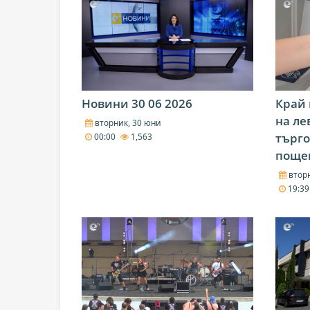
Новини 30 06 2026
Край 
на ле
вторник, 30 юни
търго
00:00
1,563
поще
вторн
19:3