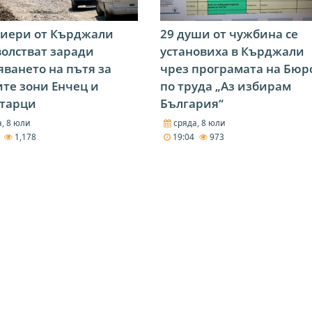
лиери от Кърджали
29 души от чужбина се
олстват заради
установиха в Кърджали
яването на пътя за
чрез програмата на Бюр
те зони Енчец и
по труда „Аз избирам
атарци
България“
, 8 юли
сряда, 8 юли
2
1,178
19:04
973