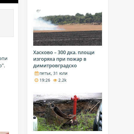
Хасково – 300 дка. площи
опи
изгоряха при пожар в
р".
димитровградско
петък, 31 юли
19:26
2.2k