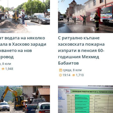
т водата на няколко
С ритуално къпане
ала в Хасково заради
хасковската пожарна
ването на нов
изпрати в пенсия 60-
провод
годишния Мехмед
Бабаитов
, 8 юли
5
1,948
сряда, 8 юли
19:14
1,710