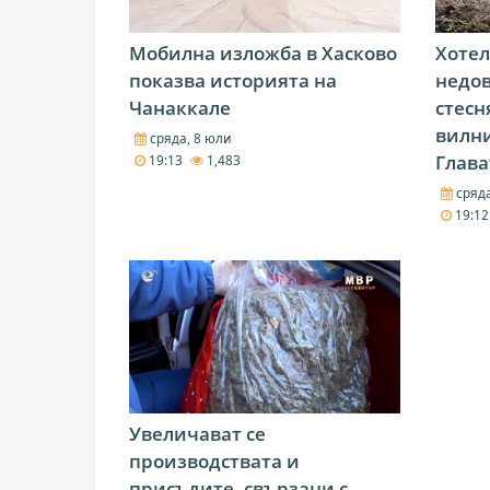
Мобилна изложба в Хасково
Хоте
показва историята на
недов
Чанаккале
стесн
вилни
сряда, 8 юли
Глав
19:13
1,483
сряда
19:1
Увеличават се
производствата и
присъдите, свързани с