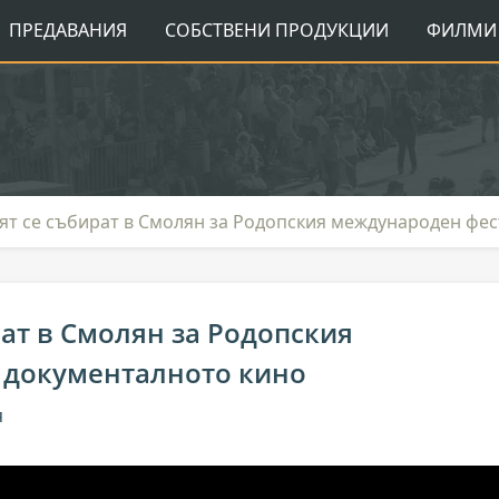
ПРЕДАВАНИЯ
СОБСТВЕНИ ПРОДУКЦИИ
ФИЛМИ 
вят се събират в Смолян за Родопския международен фе
рат в Смолян за Родопския
 документалното кино
я