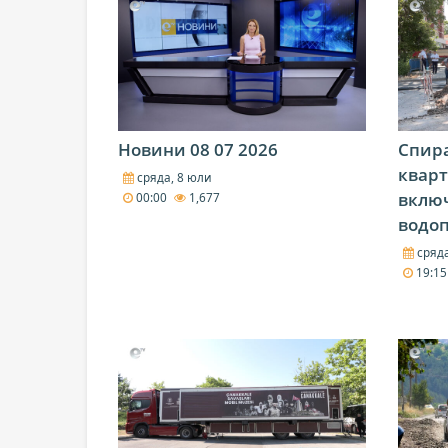
Новини 08 07 2026
Спира
кварт
сряда, 8 юли
включ
00:00
1,677
водо
сряда
19:1