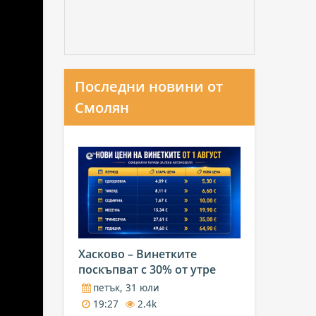
Последни новини от
Смолян
Хасково – Винетките
поскъпват с 30% от утре
петък, 31 юли
19:27
2.4k