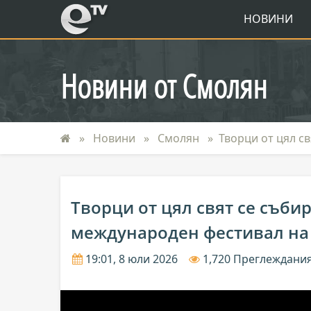
eTV
НОВИНИ
Новини от Смолян
Новини
Смолян
Творци от цял с
Творци от цял свят се съби
международен фестивал на
19:01, 8 юли 2026
1,720 Преглеждани