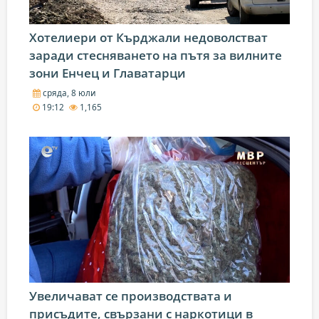
Хотелиери от Кърджали недоволстват
заради стесняването на пътя за вилните
зони Енчец и Главатарци
сряда, 8 юли
19:12
1,165
Увеличават се производствата и
присъдите, свързани с наркотици в