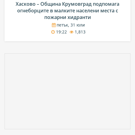
Хасково – Община Крумовград подпомага
огнеборците в малките населени места с
пожарни хидранти
петък, 31 юли
19:22
1,813