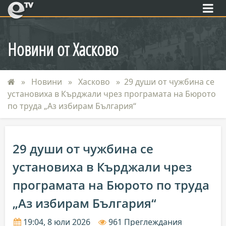
eTV
Новини от Хасково
Новини
Хасково
29 души от чужбина се
установиха в Кърджали чрез програмата на Бюрото
по труда „Аз избирам България“
29 души от чужбина се
установиха в Кърджали чрез
програмата на Бюрото по труда
„Аз избирам България“
19:04, 8 юли 2026
961 Преглеждания