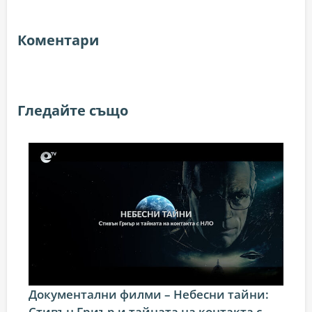
Коментари
Гледайте също
Документални филми – Небесни тайни:
Стивън Гриър и тайната на контакта с