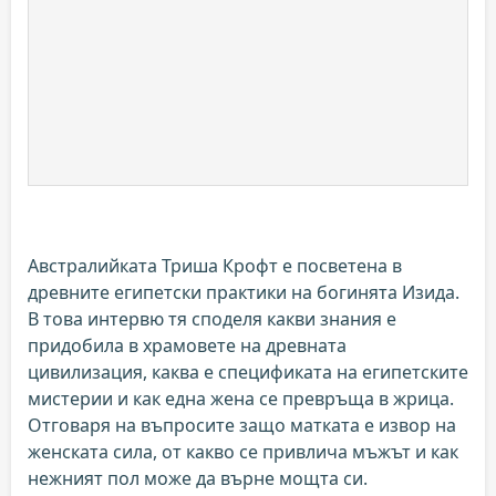
Австралийката Триша Крофт е посветена в
древните египетски практики на богинята Изида.
В това интервю тя споделя какви знания е
придобила в храмовете на древната
цивилизация, каква е спецификата на египетските
мистерии и как една жена се превръща в жрица.
Отговаря на въпросите защо матката е извор на
женската сила, от какво се привлича мъжът и как
нежният пол може да върне мощта си.