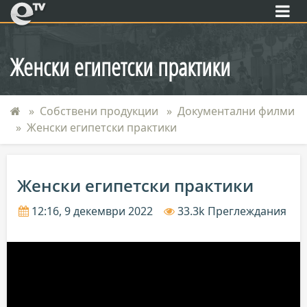
eTV
Женски египетски практики
Собствени продукции
Документални филми
Женски египетски практики
Женски египетски практики
12:16, 9 декември 2022
33.3k Преглеждания