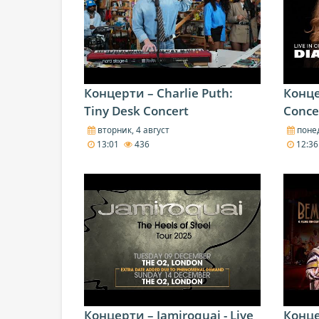
Концерти – Charlie Puth:
Концер
Tiny Desk Concert
Conce
вторник, 4 август
понед
13:01
436
12:3
Концерти – Jamiroquai - Live
Конце