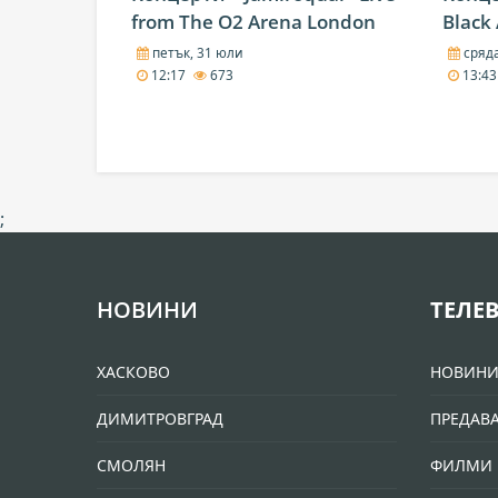
from The O2 Arena London
Black 
петък, 31 юли
сряда
12:17
673
13:4
;
НОВИНИ
ТЕЛЕ
ХАСКОВО
НОВИН
ДИМИТРОВГРАД
ПРЕДАВ
СМОЛЯН
ФИЛМИ 