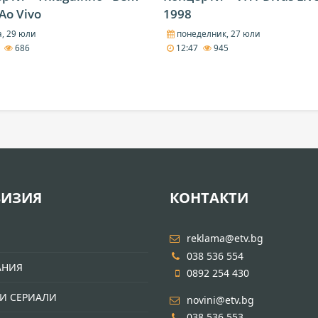
Ao Vivo
1998
, 29 юли
понеделник, 27 юли
3
686
12:47
945
ВИЗИЯ
КОНТАКТИ
И
reklama@etv.bg
038 536 554
АНИЯ
0892 254 430
И СЕРИАЛИ
novini@etv.bg
038 536 553