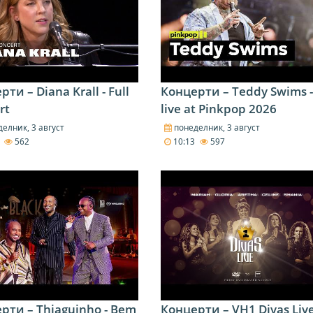
ти – Diana Krall - Full
Концерти – Teddy Swims -
rt
live at Pinkpop 2026
елник, 3 август
понеделник, 3 август
6
562
10:13
597
рти – Thiaguinho - Bem
Концерти – VH1 Divas Liv