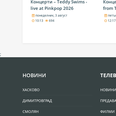
Концерти – Teddy Swims -
Конце
live at Pinkpop 2026
from 
понеделник, 3 август
петък
10:13
694
12:1
;
НОВИНИ
ТЕЛЕ
ХАСКОВО
НОВИН
ДИМИТРОВГРАД
ПРЕДАВ
СМОЛЯН
ФИЛМИ 