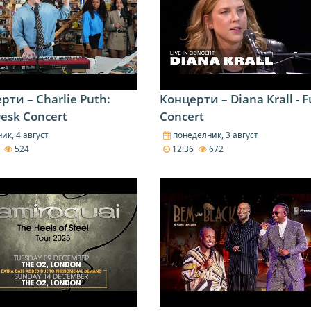
рти – Charlie Puth:
Концерти – Diana Krall - F
Desk Concert
Concert
ик, 4 август
понеделник, 3 август
1
524
12:36
672