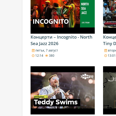
Концерти – Incognito - North
Конце
Sea Jazz 2026
Tiny 
петък, 7 август
вторн
12:14
380
13:0