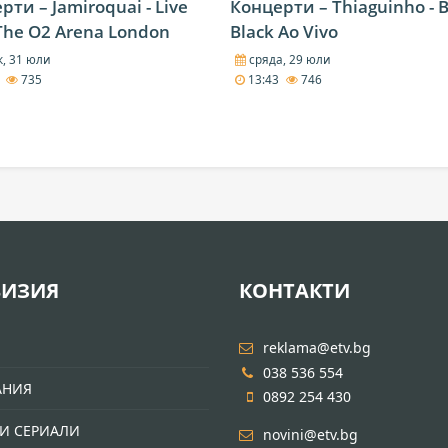
рти – Jamiroquai - Live
Концерти – Thiaguinho - 
The O2 Arena London
Black Ao Vivo
, 31 юли
сряда, 29 юли
7
735
13:43
746
ВИЗИЯ
КОНТАКТИ
И
reklama@etv.bg
038 536 554
АНИЯ
0892 254 430
И СЕРИАЛИ
novini@etv.bg