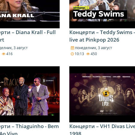
ти – Diana Krall - Full
Концерти – Teddy Swims -
rt
live at Pinkpop 2026
елник, 3 август
понеделник, 3 август
6
416
10:13
450
рти – Thiaguinho - Bem
Концерти – VH1 Divas Liv
Ao Vivo
1998