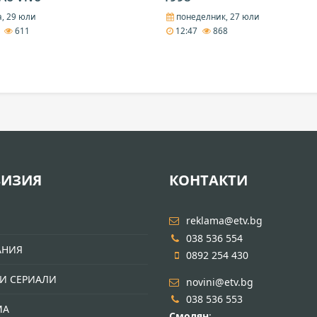
, 29 юли
понеделник, 27 юли
3
611
12:47
868
ВИЗИЯ
КОНТАКТИ
И
reklama@etv.bg
038 536 554
АНИЯ
0892 254 430
И СЕРИАЛИ
novini@etv.bg
038 536 553
МА
Смолян
: