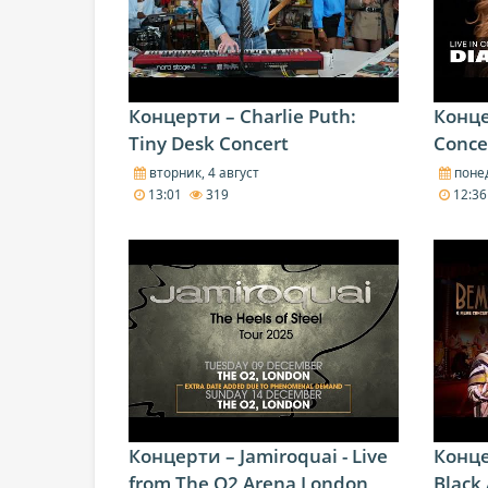
Концерти – Charlie Puth:
Концер
Tiny Desk Concert
Conce
вторник, 4 август
понед
13:01
319
12:3
Концерти – Jamiroquai - Live
Конце
from The O2 Arena London
Black 