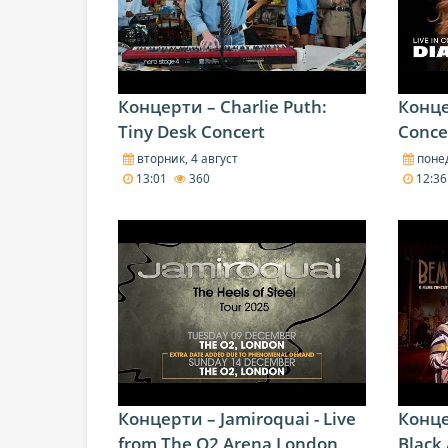
Концерти – Charlie Puth:
Концер
Tiny Desk Concert
Conce
вторник, 4 август
понед
13:01
360
12:3
Концерти – Jamiroquai - Live
Конце
from The O2 Arena London
Black 