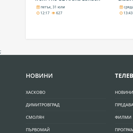
петък, 31 юли
сряда
12:17
627
13:4
;
НОВИНИ
ТЕЛЕ
ХАСКОВО
НОВИН
ДИМИТРОВГРАД
ПРЕДАВ
СМОЛЯН
ФИЛМИ 
ПЪРВОМАЙ
ПРОГРА