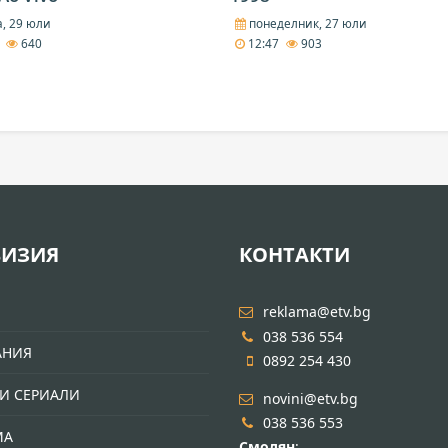
, 29 юли
понеделник, 27 юли
3
640
12:47
903
ВИЗИЯ
КОНТАКТИ
И
reklama@etv.bg
038 536 554
АНИЯ
0892 254 430
И СЕРИАЛИ
novini@etv.bg
038 536 553
МА
Смолян
: