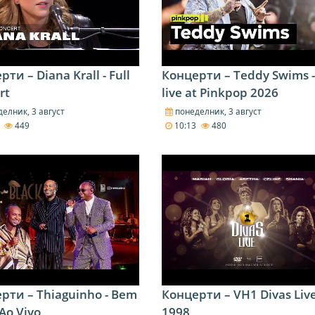
ти – Diana Krall - Full
Концерти – Teddy Swims -
rt
live at Pinkpop 2026
елник, 3 август
понеделник, 3 август
6
449
10:13
480
рти – Thiaguinho - Bem
Концерти – VH1 Divas Liv
Ao Vivo
1998