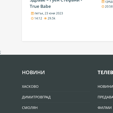
сряда
True Babe
20:5
петък, 23 юни 2023
14:12
29.5k
;
НОВИНИ
ТЕЛЕ
ХАСКОВО
НОВИН
ДИМИТРОВГРАД
ПРЕДАВ
СМОЛЯН
ФИЛМИ 