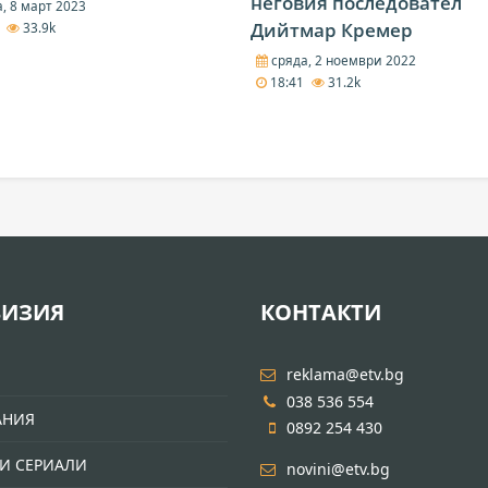
неговия последовател
, 8 март 2023
Дийтмар Кремер
8
33.9k
сряда, 2 ноември 2022
18:41
31.2k
ВИЗИЯ
КОНТАКТИ
И
reklama@etv.bg
038 536 554
АНИЯ
0892 254 430
И СЕРИАЛИ
novini@etv.bg