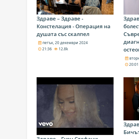
Здраве – Здраве -
Здрав
Констелация - Операция на
болес
душата със скалпел
Съвр
диагн
петък, 20 декември 2024
остео
21:36
12.8k
вторн
20:0
Здрав
Бичът
Здраве – Гуен Стефани -