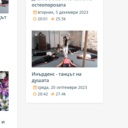
остеопорозата
вторник, 5 декември 2023
цът
20:01
25.5k
Инърденс - танцът на
душата
сряда, 20 септември 2023
20:42
27.4k
 и