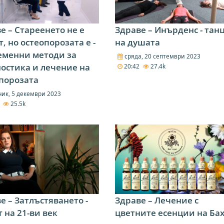
е – Стареенето не е
Здраве – Инърденс - тан
т, но остеопорозата е -
на душата
еменни методи за
сряда, 20 септември 2023
остика и лечение на
20:42
27.4k
порозата
ик, 5 декември 2023
1
25.5k
е – Затлъстяването -
Здраве – Лечение с
 на 21-ви век
цветните есенции на Бах