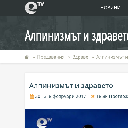
eTV
НОВИНИ
Алпинизмът и здравет
Предавания
Здраве
Алпинизмът и
Алпинизмът и здравето
20:13, 8 февруари 2017
18.8k Прегле