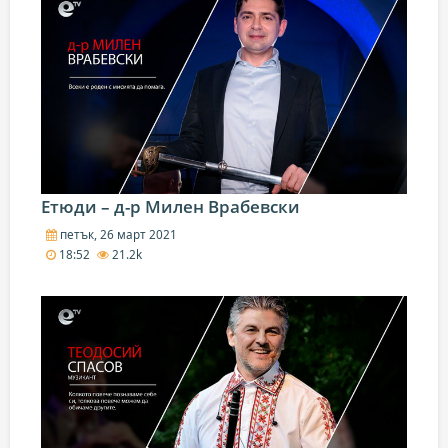
Етюди – д-р Милен Врабевски
петък, 26 март 2021
18:52
21.2k