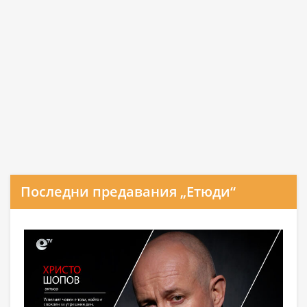
Последни предавания „Етюди“