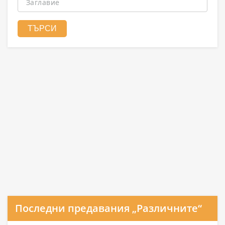
Последни предавания „Различните“