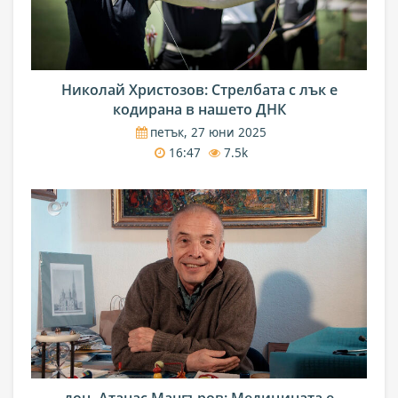
Николай Христозов: Стрелбата с лък е
кодирана в нашето ДНК
петък, 27 юни 2025
16:47
7.5k
доц. Атанас Мангъров: Медицината е