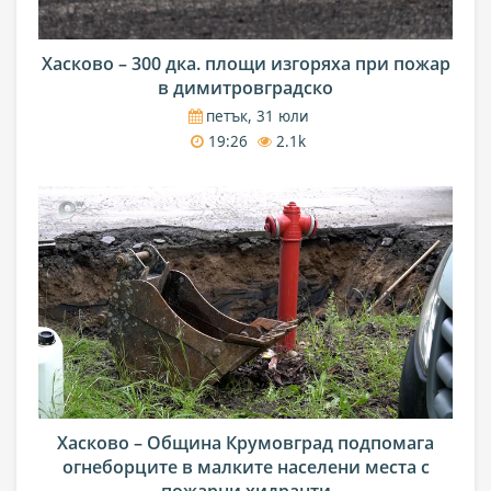
Хасково – 300 дка. площи изгоряха при пожар
в димитровградско
петък, 31 юли
19:26
2.1k
Хасково – Община Крумовград подпомага
огнеборците в малките населени места с