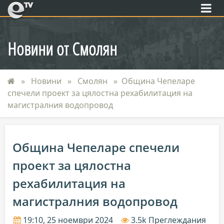
eTV
Новини от Смолян
Новини
Смолян
Община Чепеларе
спечели проект за цялостна рехабилитация на
магистралния водопровод
Община Чепеларе спечели
проект за цялостна
рехабилитация на
магистралния водопровод
19:10, 25 ноември 2024
3.5k Преглеждания